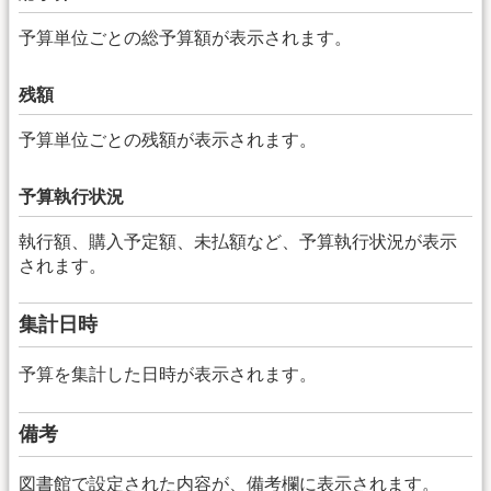
予算単位ごとの総予算額が表示されます。
残額
予算単位ごとの残額が表示されます。
予算執行状況
執行額、購入予定額、未払額など、予算執行状況が表示
されます。
集計日時
予算を集計した日時が表示されます。
備考
図書館で設定された内容が、備考欄に表示されます。